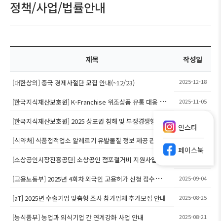
정책/사업/법률안내
제목
작성일
2025-12-18
[대한상의] 중국 경제사절단 모집 안내(~12/23)
[한국지식재산보호원] K-Franchise 위조상품 유통 대응 전략
2025-11-05
가이드 배포
[한국지식재산보호원] 2025 상표권 침해 및 부정경쟁행위 예
2025-10-31
인스타
방 교육 모집 안내
[식약처] 식품접객업소 알레르기 유발물질 정보 제공 관련 안
2025-10-02
페이스북
내
[소상공인시장진흥공단] 소상공인 점포철거비 지원사업
2025-09-08
[고용노동부] 2025년 4회차 외국인 고용허가 신청 접수
2025-09-04
(~9.26)
[aT] 2025년 수출기업 맞춤형 조사 참가업체 추가모집 안내
2025-08-25
[농식품부] 농업과 외식기업 간 연계강화 사업 안내
2025-08-21