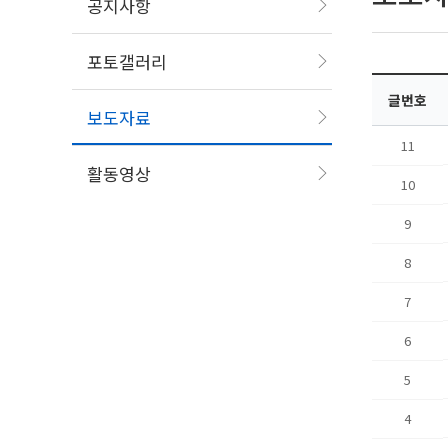
공지사항
포토갤러리
글번호
보도자료
11
활동영상
10
9
8
7
6
5
4