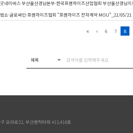
굿네이버스 부산울산경남본부·한국프랜차이즈산업협회 부산울산경남지회
_21/06/03
법쇼·글로싸인·프랜차이즈협회 "프랜차이즈 전자계약 MOU"_21/05/2
6
7
8
상구 모라로22, 부산벤처타워 413,416호