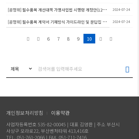
위촉
[공정위] 필수품목 개선대책 가맹사업법 시행령 개정안(12.5.
2024-07-24
시행) 안내
[공정위] 필수품목 계약서 기재방식 가이드라인 및 문답집 배
2024-07-24
포
6
7
8
9
10
개인정보처리방침
이용약관
사업자등록번호 535-82-00045 | 대표 김영환 | 주소 부산시
사상구 모라로22, 부산벤처타워 413,416호
TEL. 051-761-2066 | FAX. 051-711-7416