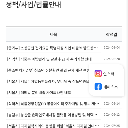
정책/사업/법률안내
제목
작성일
2024-09-04
[중기부] 소상공인 전기요금 특별지원 사업 매출액 한도상향
안내(9.2~)
[식약처] 식중독 예방관리 및 달걀 취급 시 주의사항 안내
2024-08-28
[중소벤처기업부] 청소년 신분확인 관련 규제 개선 현황 안내
2024-08-28
인스타
[서울시] 서울디지털동행플라자, 무더위 속 장노년층을 위한
2024-08-20
페이스북
활력 충전 프로그램 안내
[서울시] 폐비닐 분리배출 가이드라인 배포
2024-08-16
[식약처] 식품영양성분DB 공공데이터 추가개방 및 정보 제공
2024-08-14
안내
[농림부] 농산물 온라인도매시장 플랫폼 이용방법 및 혜택 안
2024-08-12
내
[서울시] 디지털약자와의 동행을 위한 '서울시 디지털 안내사'
2024-07-25