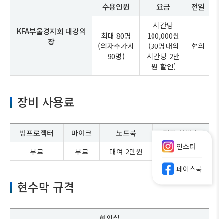
수용인원
요금
전일
시간당
KFA부울경지회 대강의
최대 80명
100,000원
장
(의자추가시
(30명내외
협의
90명)
시간당 2만
원 할인)
장비 사용료
빔프로젝터
마이크
노트북
기타 서비스
인스타
무료
무료
대여 2만원
문의
페이스북
현수막 규격
회의실