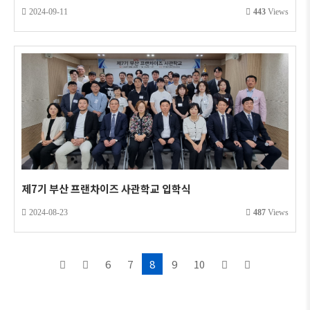
2024-09-11
443
Views
제7기 부산 프랜차이즈 사관학교 입학식
2024-08-23
487
Views
6
7
8
9
10