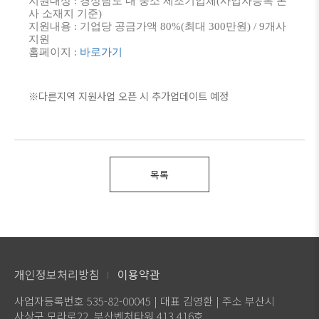
지원대상 : 경상남도 내 중소 제조기업체(사업자등록 본
사 소재지 기준)
지원내용 : 기업당 공금가액 80%(최대 300만원) / 9개사
지원
홈페이지 :
바로가기
※다른지역 지원사업 오픈 시 추가업데이트 예정
목록
개인정보처리방침
이용약관
사업자등록번호 535-82-00045 | 대표 김영환 | 주소 부산시
사상구 모라로22, 부산벤처타워 413,416호