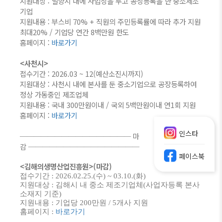
지원대상 : 밀양시 내에 사업장을 두고 공장등록을 한 중소제조
기업
지원내용 : 부스비 70% + 직원의 주민등록률에 따라 추가 지원
최대20% / 기업당 연간 8백만원 한도
홈페이지 :
바로가기
<사천시>
접수기간 : 2026.03 ~ 12(예산소진시까지)
지원대상 : 사천시 내에 본사를 둔 중소기업으로 공장등록하여
정상 가동중인 제조업체
지원내용 : 국내 300만원이내 / 국외 5백만원이내 연1회 지원
홈페이지 :
바로가기
인스타
─
─
─
─
─
─
─
─
─
─
─
─
─
─
─
─
마
감
─
─
─
─
─
─
─
─
─
─
─
─
─
─
─
─
페이스북
<김해의생명산업진흥원>(
마감)
접수기간 : 2026.02.25.(수) ~ 03.10.(화)
지원대상 : 김해시 내 중소 제조기업체(사업자등록 본사
소재지 기준)
지원내용 : 기업당 200만원 / 5개사 지원
홈페이지 :
바로가기