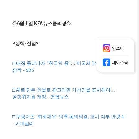
6
1
KFA
◇
월
일
뉴스클리핑
◇
<
·
>
정책
산업
인스타
페이스북
"
"
'
1
'
□
매장 들어가자
한국인 줄
…
미국서
위
현지인도
깜짝 - SBS
AI
□
로 만든 인물로 광고하면 가상인물 표시해야
…
공정위지침 개정 - 연합뉴스
'
'
,
□
쿠팡이츠
최혜대우
의혹 동의의결
개시 여부 안갯속
- 이데일리