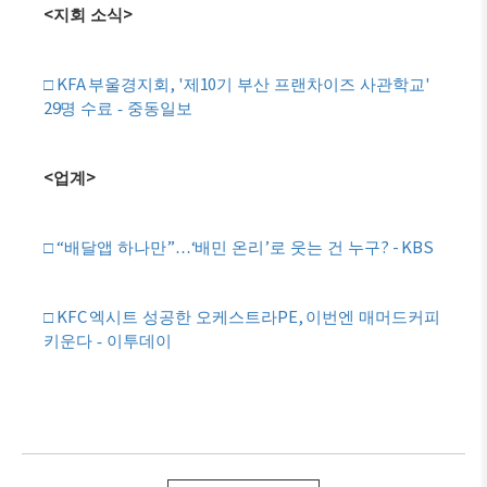
<
>
지회 소식
KFA
, '
10
'
□
부울경지회
제
기 부산 프랜차이즈 사관학교
29
명 수료 - 중동일보
<
>
업계
“
”
‘
’
? - KBS
□
배달앱 하나만
…
배민 온리
로 웃는 건 누구
KFC
PE,
□
엑시트 성공한 오케스트라
이번엔 매머드커피
키운다 - 이투데이