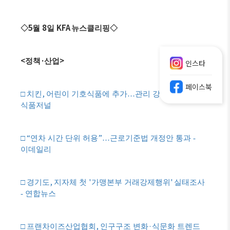
5
8
KFA
◇
월
일
뉴스클리핑
◇
<
·
>
정책
산업
인스타
페이스북
,
□
치킨
어린이 기호식품에 추가
…
관리 강화한다 -
식품저널
“
”
□
연차 시간 단위 허용
…
근로기준법 개정안 통과 -
이데일리
,
'
'
□
경기도
지자체 첫
가맹본부 거래강제행위
실태조사
- 연합뉴스
,
·
□
프랜차이즈산업협회
인구구조 변화
식문화 트렌드