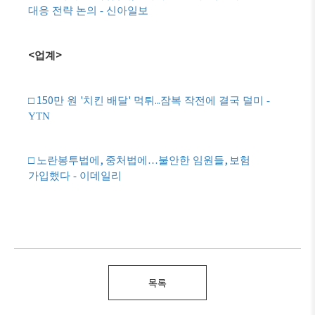
대응 전략 논의 - 신아일보
<
>
업계
150
'
'
...
□
만 원
치킨 배달
먹튀
잠복 작전에 결국 덜미 -
YTN
,
,
□
노란봉투법에
중처법에
…
불안한 임원들
보험
가입했다 - 이데일리
목록