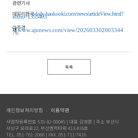
관련기사
데일리한국
daily.hankooki.com/news/articleView.html?
idxno=1355403
아주경
제
www.ajunews.com/view/202603302003344
76
목록
개인정보처리방침
이용약관
사업자등록번호 535-82-00045 | 대표 김영환 | 주소 부산시
사상구 모라로22, 부산벤처타워 413,416호
TEL. 051-761-2066 | FAX. 051-711-7416