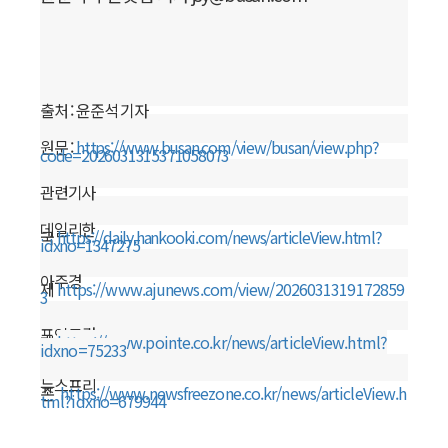
출처 : 윤준석 기자
원문 :
https://www.busan.com/view/busan/view.php?
code=2026031315371058073
관련기사
데일리한
국
https://daily.hankooki.com/news/articleView.html?
idxno=1347275
아주경
제
https://www.ajunews.com/view/2026031319172859
3
포인트경
제
https://www.pointe.co.kr/news/articleView.html?
idxno=75233
뉴스프리
존
https://www.newsfreezone.co.kr/news/articleView.h
tml?idxno=679944