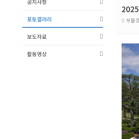
공지사항
202
포토갤러리
부울
보도자료
활동영상