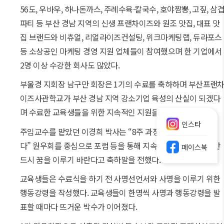
56도, 우바우, 하나돈까스, 주례수육·칼국수, 호야짬뽕, 고짚, 삼
파티 등 부산 경남 지역의 신생 프랜차이즈와 원조 맛집, 대표 맛
집 브랜드와 비츄얼, 리얼라이즈컨설팅, 위크마케팅랩, 듀라포스
등 소상공인 마케팅 경영 지원 업체들이 참여했으며 한 기업에서
2명 이상 수강한 회사도 많았다.
부울경 지회장 남구만 회장은 1기의 수료를 축하하며 부산프랜
이즈사관학교가 부산 경남 지역 강소기업 육성의 산실이 되겠다
며 수료한 교육생들을 위한 지속적인 지원을 약속했다.
인스타
주임교수를 맡았던 이경희 박사는 “8주 과정이 금방 지나갔
다” 원우회를 중심으로 포럼 등을 통해 지속적인 코칭을 통해 반
페이스북
드시 꿈을 이루기 바란다고 축하말을 전했다.
교육생들은 수료식을 하기 전 사명선언서와 사명을 이루기 위한
행동강령을 작성했다. 교육생들이 한명씩 사명과 행동강령을 발
표할 때마다 뜨거운 박수가 이어졌다.