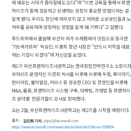
에 때로는 시야가 좁아질때도 있다”며 “이번 교육을 통해서 프랜
차이즈가 함께 성공하고 상생하는 성장의 중요한 방법이라는 걸
알게 됐다. 우리도 장인에 머무르지 않고 어려운 소상공인들과 노
하우를 공유하며 성장하는 방법을 알게 돼 기쁘다”고 말했다.
푸드트럭에서 출발해 부산의 저가 수제햄버거 맛집으로 등극한
‘791버거트럭’ 박승민, 이충희 청년 사장은 “반드시 지역을 대표
하는 기업이 되겠다”며 자신감을 보였다.
제1기 부산프랜차이즈사관학교는 한국창업전략연구소 소장이
부자비즈 운영자인 이경희 박사를 비롯해 비롯해 두찜, 죽이야기,
펀비어킹, 불막열삼, 커브스 등 성공한 CEO 및 경영진을 비롯해
M&A, 물류, 프랜차이즈 시스템 구축, 마케팅, 가맹법 등 프랜차이
즈 분야별 전문가들이 강사로 참여했다.
오는 2월, 부산프랜차이즈사관학교는 제2기를 시작할 예정이다.
출처 -
김진희 기자
jinjin2@econovill.com
https://www.econovill.com/news/articleView.html?idxno=558834