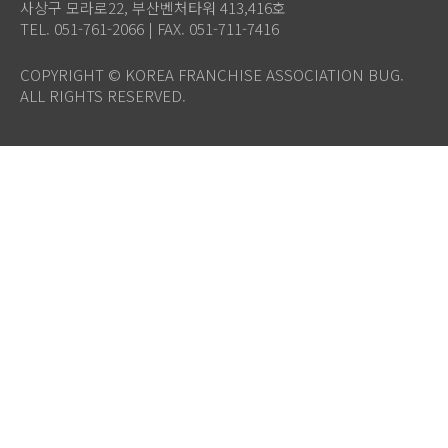
사상구 모라로22, 부산벤처타워 413,416호
TEL. 051-761-2066 | FAX. 051-711-7416
COPYRIGHT © KOREA FRANCHISE ASSOCIATION BUG.
ALL RIGHTS RESERVED.