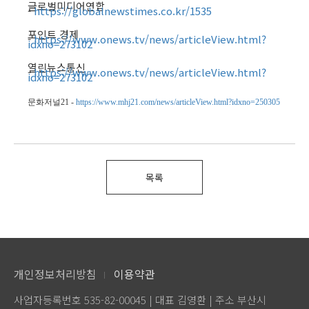
글로벌미디어연합
-
https://globalnewstimes.co.kr/1535
포인트 경제
-
https://www.onews.tv/news/articleView.html?
idxno=273102
열린뉴스통신
-
https://www.onews.tv/news/articleView.html?
idxno=273102
문화저널21 -
https://www.mhj21.com/news/articleView.html?idxno=250305
목록
개인정보처리방침
이용약관
사업자등록번호 535-82-00045 | 대표 김영환 | 주소 부산시